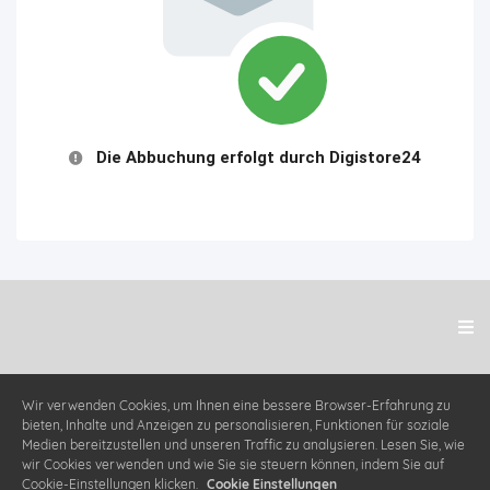
Die Abbuchung erfolgt durch Digistore24
Wir verwenden Cookies, um Ihnen eine bessere Browser-Erfahrung zu
bieten, Inhalte und Anzeigen zu personalisieren, Funktionen für soziale
Medien bereitzustellen und unseren Traffic zu analysieren. Lesen Sie, wie
wir Cookies verwenden und wie Sie sie steuern können, indem Sie auf
Cookie-Einstellungen klicken.
Cookie Einstellungen